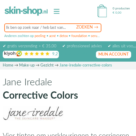
0 producten
€
0,00
Anderen zochten op
peeling
•
acné
•
detox
•
foundation
•
serum
•
oogcrème
•
masker
✔ gratis verzending > € 35,00
✔ professioneel advies
✔ alles uit voorraad leverbaar
9,2
op basis van
1974
beoordelingen
MIJN ACCOUNT
Home
→
Make-up
→
Gezicht
→
Jane-iredale-corrective-colors
Jane Iredale
Corrective Colors
Vier tinten om verkleuringen te corrigeren