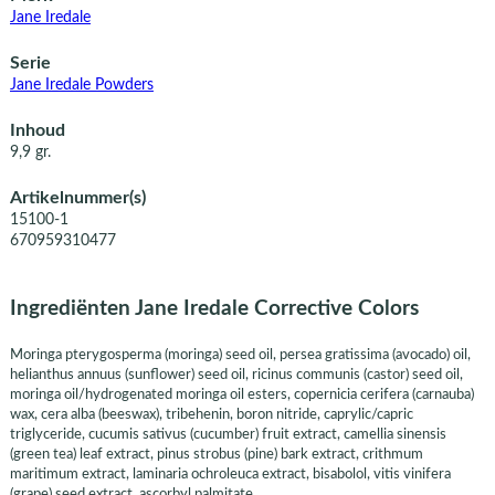
Jane Iredale
Serie
Jane Iredale Powders
Inhoud
9,9 gr.
Artikelnummer(s)
15100-1
670959310477
Ingrediënten Jane Iredale Corrective Colors
Moringa pterygosperma (moringa) seed oil, persea gratissima (avocado) oil,
helianthus annuus (sunflower) seed oil, ricinus communis (castor) seed oil,
moringa oil/hydrogenated moringa oil esters, copernicia cerifera (carnauba)
wax, cera alba (beeswax), tribehenin, boron nitride, caprylic/capric
triglyceride, cucumis sativus (cucumber) fruit extract, camellia sinensis
(green tea) leaf extract, pinus strobus (pine) bark extract, crithmum
maritimum extract, laminaria ochroleuca extract, bisabolol, vitis vinifera
(grape) seed extract, ascorbyl palmitate.