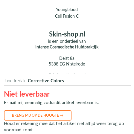
Youngblood
Cell Fusion C
Skin-shop.nl
is een onderdeel van
Intense Cosmedische Huidpraktijk
Delst 8a
5388 EG Nistelrode
E.
info@skin-shop.nl
Jane Iredale
Corrective Colors
T.
0412 - 312 804
M.
06 104 33 489 (WhatsApp)
Niet leverbaar
Over ons
E-mail mij eenmalig zodra dit artikel leverbaar is.
Contact
Houd er rekening mee dat het artikel niet altijd weer terug op
voorraad komt.