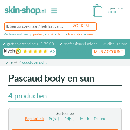
0 producten
€
0,00
Anderen zochten op
peeling
•
acné
•
detox
•
foundation
•
serum
•
oogcrème
•
masker
✔ gratis verzending > € 35,00
✔ professioneel advies
✔ alles uit voorraad leverbaar
9,2
op basis van
1974
beoordelingen
MIJN ACCOUNT
Home
→
Productoverzicht
Pascaud body en sun
4
producten
Sorteer op
Populariteit
—
Prijs ↑
—
Prijs ↓
—
Merk
—
Datum