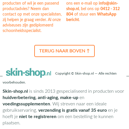
producten of wil je een passend
ons een e-mail op
info@skin-
productadvies? Neem dan
shop.nl
, bel ons op
0412 - 312
contact op met onze specialisten,
804
of stuur een
WhatsApp
zij helpen je graag verder. Al onze
bericht
.
adviseuses zijn gediplomeerd
schoonheidsspecialist.
TERUG NAAR BOVEN ↑
Copyright © Skin-shop.nl — Alle rechten
voorbehouden.
Skin-shop.nl
is sinds 2013 gespecialiseerd in producten voor
huidverbetering, anti-aging, make-up
en
voedingssupplementen
. Wij streven naar een ideale
gebruikservaring,
verzending is gratis vanaf 35 euro
en je
hoeft je
niet te registreren
om een bestelling te kunnen
plaatsen.