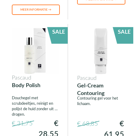
MEER INFORMATIE →
SALE
SALE
Pascaud
Pascaud
Body Polish
Gel-Cream
Contouring
Douchegel met
Contouring gel voor het
scrubdeeltjes, reinigt en
lichaam.
polijst de huid zonder uit te
drogen.
€
€
€ 31,75
€ 68,85
28,55
61,95