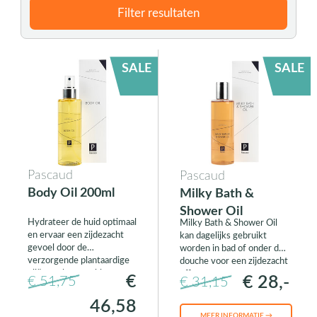
Filter resultaten
SALE
SALE
Pascaud
Pascaud
Body Oil 200ml
Milky Bath &
Shower Oil
Hydrateer de huid optimaal
Milky Bath & Shower Oil
en ervaar een zijdezacht
kan dagelijks gebruikt
gevoel door de
worden in bad of onder de
verzorgende plantaardige
douche voor een zijdezacht
oliën zoals zonnebloem en
effect
€
€ 28,-
€ 51,75
€ 31,15
zoete amandel.
46,58
MEER INFORMATIE →