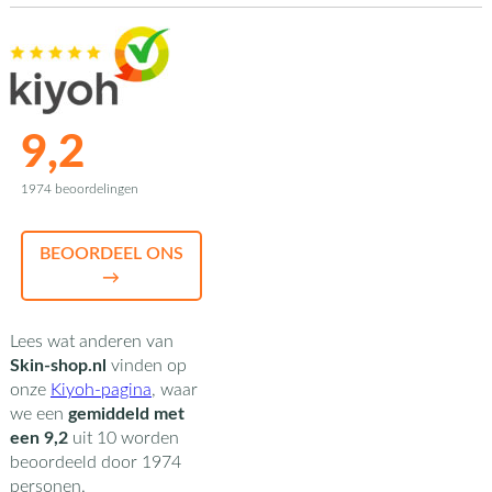
9,2
1974 beoordelingen
BEOORDEEL ONS
→
Lees wat anderen van
Skin-shop.nl
vinden op
onze
Kiyoh-pagina
,
waar
we een
gemiddeld met
een
9,2
uit
10
worden
beoordeeld door
1974
personen.