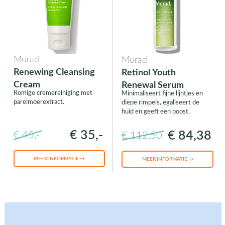
Murad
Murad
Renewing Cleansing
Retinol Youth
Cream
Renewal Serum
Romige cremereiniging met
Minimaliseert fijne lijntjes en
parelmoerextract.
diepe rimpels, egaliseert de
huid en geeft een boost.
€ 35,-
€ 84,38
€ 45,-
€ 112,50
MEER INFORMATIE →
MEER INFORMATIE →