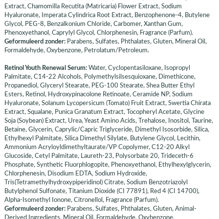
Extract, Chamomilla Recutita (Matricaria) Flower Extract, Sodium
Hyaluronate, Imperata Cylindrica Root Extract, Benzophenone-4, Butylene
Glycol, PEG-8, Benzalkonium Chloride, Carbomer, Xanthan Gum,
Phenoxyethanol, Caprylyl Glycol, Chlorphenesin, Fragrance (Parfum).
Geformuleerd zonder:
Parabens, Sulfates, Phthalates, Gluten, Mineral Oil,
Formaldehyde, Oxybenzone, Petrolatum/Petroleum.
Retinol Youth Renewal Serum:
Water, Cyclopentasiloxane, Isopropyl
Palmitate, C14-22 Alcohols, Polymethylsilsesquioxane, Dimethicone,
Propanediol, Glyceryl Stearate, PEG-100 Stearate, Shea Butter Ethyl
Esters, Retinol, Hydroxypinacolone Retinoate, Ceramide NP, Sodium
Hyaluronate, Solanum Lycopersicum (Tomato) Fruit Extract, Swertia Chirata
Extract, Squalane, Punica Granatum Extract, Tocopheryl Acetate, Glycine
Soja (Soybean) Extract, Urea, Yeast Amino Acids, Trehalose, Inositol, Taurine,
Betaine, Glycerin, Caprylic/Capric Triglyceride, Dimethyl Isosorbide, Silica,
Ethylhexyl Palmitate, Silica Dimethyl Silylate, Butylene Glycol, Lecithin,
Ammonium Acryloyldimethyltaurate/VP Copolymer, C12-20 Alkyl
Glucoside, Cetyl Palmitate, Laureth-23, Polysorbate 20, Trideceth-6
Phosphate, Synthetic Fluorphlogopite, Phenoxyethanol, Ethylhexylglycerin,
Chlorphenesin, Disodium EDTA, Sodium Hydroxide,
Tris(Tetramethylhydroxypiperidinol) Citrate, Sodium Benzotriazolyl
Butylphenol Sulfonate, Titanium Dioxide (CI 77891), Red 4 (CI 14700),
Alpha-Isomethyl Ionone, Citronellol, Fragrance (Parfum).
Geformuleerd zonder:
Parabens, Sulfates, Phthalates, Gluten, Animal-
Derived Ingredients, Mineral Oil, Formaldehyde, Oxybenzone,