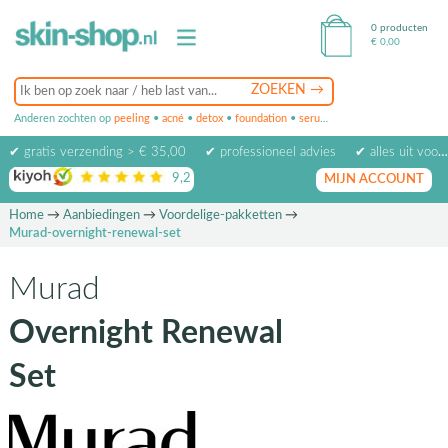
0 producten
€
0,00
Anderen zochten op
peeling
•
acné
•
detox
•
foundation
•
serum
•
oogcrème
•
masker
✔ gratis verzending > € 35,00
✔ professioneel advies
✔ alles uit voorraad leverbaar
9,2
op basis van
1974
beoordelingen
MIJN ACCOUNT
Home
→
Aanbiedingen
→
Voordelige-pakketten
→
Murad-overnight-renewal-set
Murad
Overnight Renewal
Set