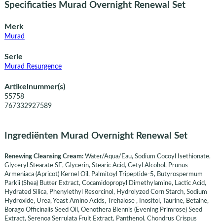
Specificaties Murad Overnight Renewal Set
Merk
Murad
Serie
Murad Resurgence
Artikelnummer(s)
55758
767332927589
Ingrediënten Murad Overnight Renewal Set
Renewing Cleansing Cream:
Water/Aqua/Eau, Sodium Cocoyl Isethionate,
Glyceryl Stearate SE, Glycerin, Stearic Acid, Cetyl Alcohol, Prunus
Armeniaca (Apricot) Kernel Oil, Palmitoyl Tripeptide-5, Butyrospermum
Parkii (Shea) Butter Extract, Cocamidopropyl Dimethylamine, Lactic Acid,
Hydrated Silica, Phenylethyl Resorcinol, Hydrolyzed Corn Starch, Sodium
Hydroxide, Urea, Yeast Amino Acids, Trehalose , Inositol, Taurine, Betaine,
Borago Officinalis Seed Oil, Oenothera Biennis (Evening Primrose) Seed
Extract, Serenoa Serrulata Fruit Extract, Panthenol, Chondrus Crispus