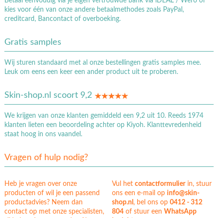
Betaal eenvoudig via je eigen vertrouwde bank via iDEAL / Wero of
kies voor één van onze andere betaalmethodes zoals PayPal,
creditcard, Bancontact of overboeking.
Gratis samples
Wij sturen standaard met al onze bestellingen gratis samples mee.
Leuk om eens een keer een ander product uit te proberen.
Skin-shop.nl scoort 9,2
We krijgen van onze klanten gemiddeld een 9,2 uit 10. Reeds 1974
klanten lieten een beoordeling achter op Kiyoh. Klanttevredenheid
staat hoog in ons vaandel.
Vragen of hulp nodig?
Heb je vragen over onze
Vul het
contactformulier
in, stuur
producten of wil je een passend
ons een e-mail op
info@skin-
productadvies? Neem dan
shop.nl
, bel ons op
0412 - 312
contact op met onze specialisten,
804
of stuur een
WhatsApp