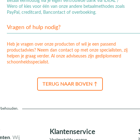
Betaal eenvoudig via je eigen vertrouwde bank via iDEAL /
Wero of kies voor één van onze andere betaalmethodes zoals
PayPal, creditcard, Bancontact of overboeking.
Vragen of hulp nodig?
Heb je vragen over onze producten of wil je een passend
productadvies? Neem dan contact op met onze specialisten, zij
helpen je graag verder. Al onze adviseuses zijn gediplomeerd
schoonheidsspecialist.
TERUG NAAR BOVEN ↑
orbehouden.
r
Klantenservice
nten
. Wij