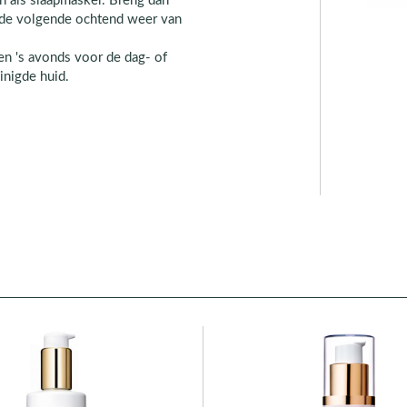
n als slaapmasker. Breng dan
t de volgende ochtend weer van
n 's avonds voor de dag- of
nigde huid.