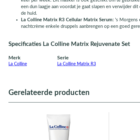
keer per week. Dit masker is ook geschikt om te gebruike
een dun laagje aan voordat je gaat slapen en verwijder di
de huid.
La Colline Matrix R3 Cellular Matrix Serum:
's Morgens e
nachtcrème enkele druppels aanbrengen op een goed gerei
Specificaties La Colline Matrix Rejuvenate Set
Merk
Serie
La Colline
La Colline Matrix R3
Gerelateerde producten