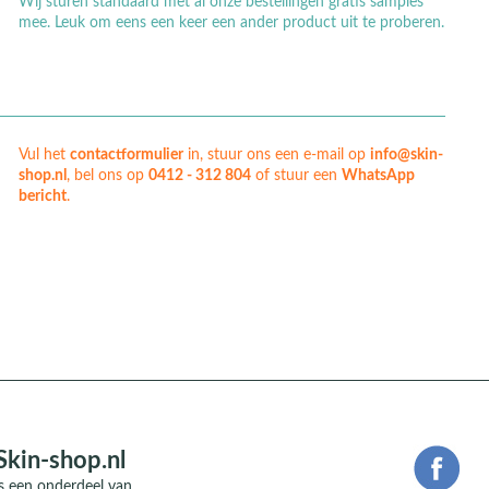
Wij sturen standaard met al onze bestellingen gratis samples
mee. Leuk om eens een keer een ander product uit te proberen.
Vul het
contactformulier
in, stuur ons een e-mail op
info@skin-
shop.nl
, bel ons op
0412 - 312 804
of stuur een
WhatsApp
bericht
.
Skin-shop.nl
is een onderdeel van