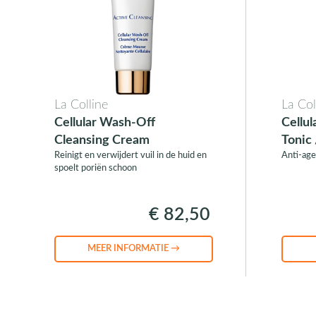
La Colline
La Col
Cellular Wash-Off
Cellu
Cleansing Cream
Tonic 
Reinigt en verwijdert vuil in de huid en
Anti-age
spoelt poriën schoon
€ 82,50
MEER INFORMATIE →