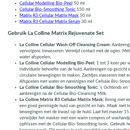
Cellular Modelling Bio-Peel
50 ml
Cellular Bio-Smoothing Tonic
150 ml
Matrix R3 Cellular Matrix Mask
50 ml
Matrix R3 Cellular Matrix Serum
30 ml
Gebruik La Colline Matrix Rejuvenate Set
La Colline Cellular Wash-Off Cleansing Cream:
Aanbrenge
vervolgens inmasseren. Vermijd contact met de ogen. Me
water afspoelen.
La Colline Cellular Modelling Bio-Peel:
1 tot 3 keer per w
individuele behoefte van de huid. Aanbrengen op gezicht 
circulaire bewegingen te maken. Zachtjes masseren met e
Afspoelen met water en nareinigen met Cellular Bio-Smoo
La Colline Cellular Bio-Smoothing Tonic:
's Ochtends en '
aanbrengen na de Cellular Bio-Cleansing Milk.
La Colline Matrix R3 Cellular Matrix Mask:
Breng met een
een goed gereinigde huid van gezicht en hals. Maak met 
bewegingen met de kwast op de huid. Laat het masker 15
verwijder het masker met een warm compres of washandje
opfrissen met de Cellular Bio-Smoothing tonic. Gebruik h