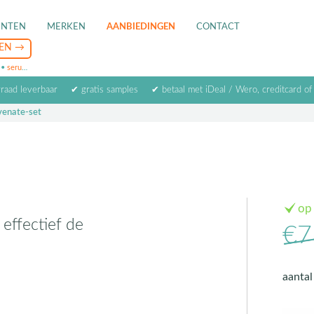
ENTEN
MERKEN
AANBIEDINGEN
CONTACT
•
serum
•
oogcrème
•
masker
rraad leverbaar
✔ gratis samples
✔ betaal met iDeal / Wero, creditcard of
uvenate-set
op
 effectief de
€7
aanta