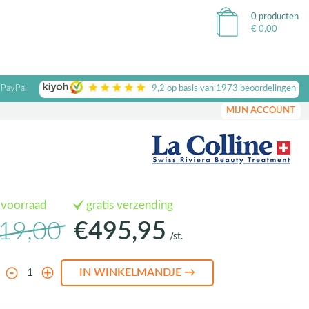
0 producten
€
0,00
 PayPal
9,2
op basis van
1973
beoordelingen
MIJN ACCOUNT
 voorraad
gratis verzending
19,00
€495,95
/st.
l