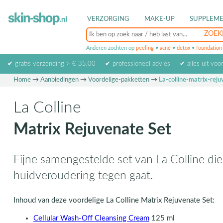
VERZORGING
MAKE-UP
SUPPLEM
Anderen zochten op
peeling
•
acné
•
detox
•
foundation
✔ gratis verzending > € 35,00
✔ professioneel advies
✔ alles uit voo
Home
→
Aanbiedingen
→
Voordelige-pakketten
→
La-colline-matrix-rej
La Colline
Matrix Rejuvenate Set
Fijne samengestelde set van La Colline die
huidveroudering tegen gaat.
Inhoud van deze voordelige La Colline Matrix Rejuvenate Set:
Cellular Wash-Off Cleansing Cream
125 ml