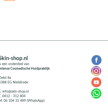
bericht
.
Skin-shop.nl
is een onderdeel van
Intense Cosmedische Huidpraktijk
Delst 8a
5388 EG Nistelrode
E.
info@skin-shop.nl
T.
0412 - 312 804
M.
06 104 33 489 (WhatsApp)