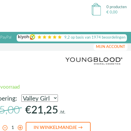
0 producten
€
0,00
 PayPal
9,2
op basis van
1974
beoordelingen
MIJN ACCOUNT
 voorraad
oering:
5,00
€21,25
/st.
l