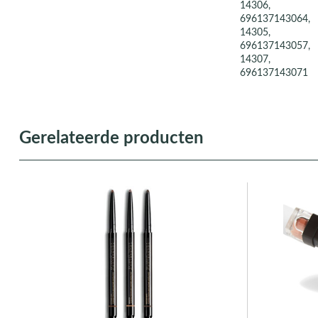
14306,
696137143064,
14305,
696137143057,
14307,
696137143071
Gerelateerde producten