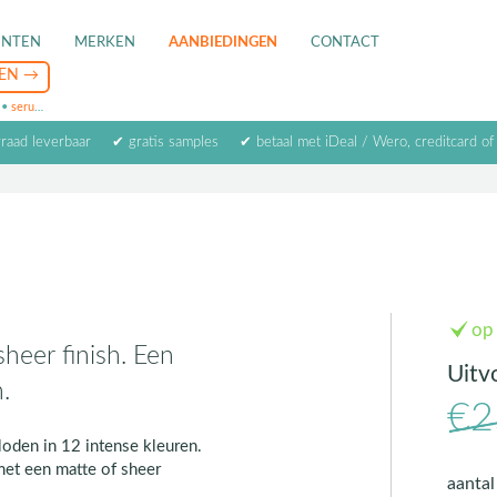
ENTEN
MERKEN
AANBIEDINGEN
CONTACT
•
serum
•
oogcrème
•
masker
rraad leverbaar
✔ gratis samples
✔ betaal met iDeal / Wero, creditcard of
op
sheer finish. Een
Uitv
.
€2
loden in 12 intense kleuren.
met een matte of sheer
aanta