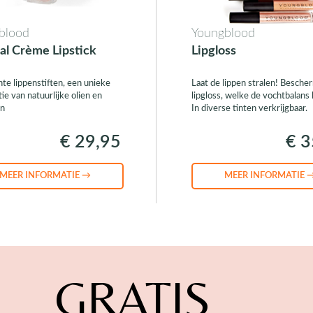
blood
Youngblood
al Crème Lipstick
Lipgloss
hte lippenstiften, een unieke
Laat de lippen stralen! Besch
ie van natuurlijke olien en
lipgloss, welke de vochtbalans 
en
In diverse tinten verkrijgbaar.
€ 29,95
€ 3
MEER INFORMATIE →
MEER INFORMATIE 
GRATIS