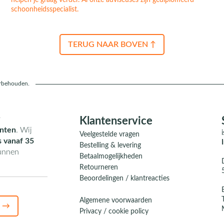
helpen je graag verder. Al onze adviseuses zijn gediplomeerd
schoonheidsspecialist.
TERUG NAAR BOVEN ↑
orbehouden.
r
Klantenservice
nten
. Wij
Veelgestelde vragen
s vanaf 35
Bestelling & levering
kunnen
Betaalmogelijkheden
Retourneren
Beoordelingen / klantreacties
Algemene voorwaarden
 →
Privacy / cookie policy