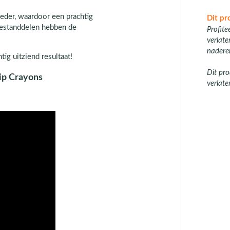
oeder, waardoor een prachtig
Dit pr
bestanddelen hebben de
Profite
verlat
nadere
ig uitziend resultaat!
Dit pro
ip Crayons
verlate