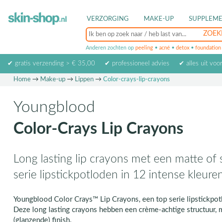
VERZORGING
MAKE-UP
SUPPLEM
Anderen zochten op
peeling
•
acné
•
detox
•
foundation
✔ gratis verzending > € 35,00
✔ professioneel advies
✔ alles uit voo
Home
→
Make-up
→
Lippen
→
Color-crays-lip-crayons
Youngblood
Color-Crays Lip Crayons
Long lasting lip crayons met een matte of 
serie lipstickpotloden in 12 intense kleuren
Youngblood Color Crays™ Lip Crayons, een top serie lipstickpot
Deze long lasting crayons hebben een crème-achtige structuur, 
(glanzende) finish.