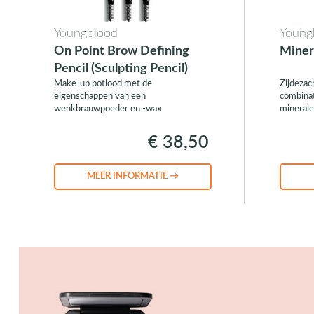
Youngblood
Young
On Point Brow Defining
Miner
Pencil (Sculpting Pencil)
Make-up potlood met de
Zijdezac
eigenschappen van een
combinat
wenkbrauwpoeder en -wax
mineral
€ 38,50
MEER INFORMATIE →