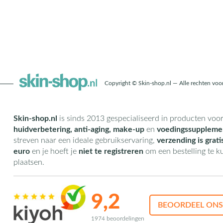
Copyright © Skin-shop.nl — Alle rechten vo
Skin-shop.nl
is sinds 2013 gespecialiseerd in producten voo
huidverbetering, anti-aging, make-up
en
voedingssuppleme
streven naar een ideale gebruikservaring,
verzending is grati
euro
en je hoeft je
niet te registreren
om een bestelling te 
plaatsen.
9,2
BEOORDEEL ONS
1974 beoordelingen