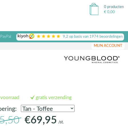
0 producten
€
0,00
 PayPal
9,2
op basis van
1974
beoordelingen
MIJN ACCOUNT
 voorraad
gratis verzending
oering:
5,50
€69,95
/st.