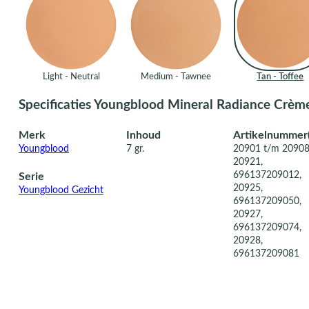
Light - Neutral
Medium - Tawnee
Tan - Toffee
Specificaties Youngblood Mineral Radiance Crè
Merk
Inhoud
Artikelnummer(
Youngblood
7 gr.
20901 t/m 2090
20921,
696137209012,
Serie
20925,
Youngblood Gezicht
696137209050,
20927,
696137209074,
20928,
696137209081