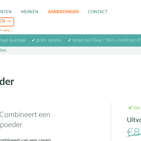
ENTEN
MERKEN
AANBIEDINGEN
CONTACT
•
serum
•
oogcrème
•
masker
rraad leverbaar
✔ gratis samples
✔ betaal met iDeal / Wero, creditcard of
tion
der
op
 Combineert een
Uitv
 poeder
€8
combineert van een cream