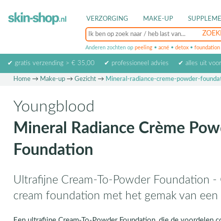
VERZORGING
MAKE-UP
SUPPLEM
Anderen zochten op
peeling
•
acné
•
detox
•
foundation
✔ gratis verzending > € 35,00
✔ professioneel advies
✔ alles uit voo
Home
→
Make-up
→
Gezicht
→
Mineral-radiance-creme-powder-founda
Youngblood
Mineral Radiance Crème Pow
Foundation
Ultrafijne Cream-To-Powder Foundation -
cream foundation met het gemak van een
Een ultrafijne Cream-To-Powder Foundation, die de voordelen 