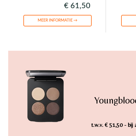
€ 61,50
MEER INFORMATIE →
Youngbloo
t.w.v. € 51,50 - b