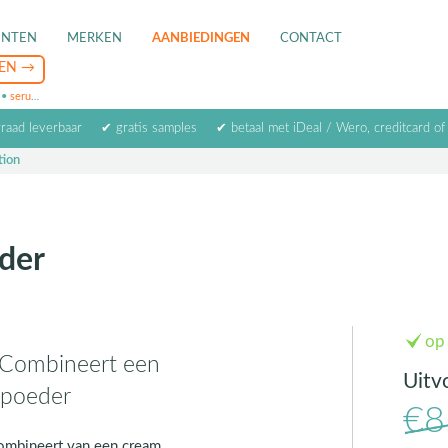
ENTEN
MERKEN
AANBIEDINGEN
CONTACT
•
serum
•
oogcrème
•
masker
rraad leverbaar
✔ gratis samples
✔ betaal met iDeal / Wero, creditcard of
tion
der
op
 Combineert een
Uitv
 poeder
€8
combineert van een cream