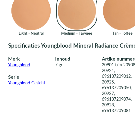
Light - Neutral
Medium - Tawnee
Tan - Toffee
Specificaties Youngblood Mineral Radiance Crè
Merk
Inhoud
Artikelnummer(
Youngblood
7 gr.
20901 t/m 2090
20921,
696137209012,
Serie
20925,
Youngblood Gezicht
696137209050,
20927,
696137209074,
20928,
696137209081