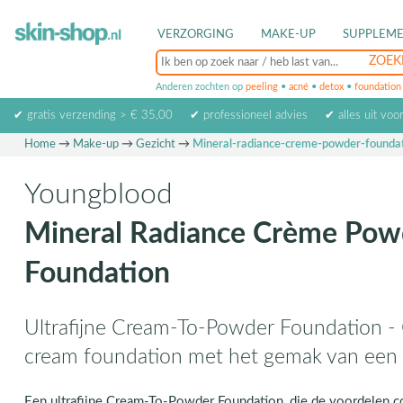
VERZORGING
MAKE-UP
SUPPLEM
Anderen zochten op
peeling
•
acné
•
detox
•
foundation
✔ gratis verzending > € 35,00
✔ professioneel advies
✔ alles uit voo
Home
→
Make-up
→
Gezicht
→
Mineral-radiance-creme-powder-founda
Youngblood
Mineral Radiance Crème Pow
Foundation
Ultrafijne Cream-To-Powder Foundation -
cream foundation met het gemak van een
Een ultrafijne Cream-To-Powder Foundation, die de voordelen 