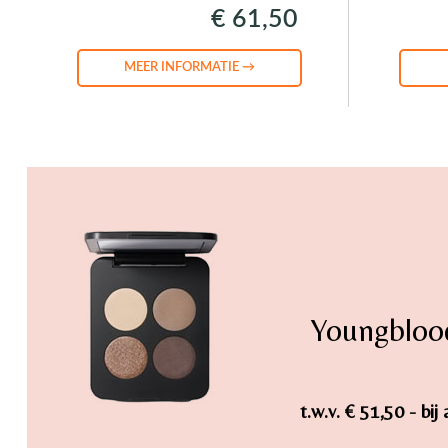
€ 61,50
MEER INFORMATIE →
Youngbloo
t.w.v. € 51,50 - b