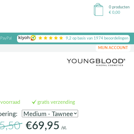
0 producten
€
0,00
 PayPal
9,2
op basis van
1974
beoordelingen
MIJN ACCOUNT
 voorraad
gratis verzending
oering:
5,50
€69,95
/st.